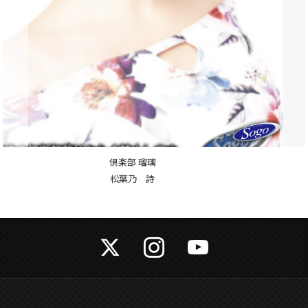
倶楽部 瑠璃
山口 エリナ