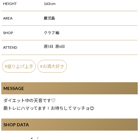
HEIGHT
163cm
AREA
鹿児島
SHOP
クラブ 紬
週5日
週6日
ATTEND
盛り上げ上手
お酒大好き
MESSAGE
ダイエット中の天音です♡
筋トレにハマってます！お待ちしてマッチョ😊
SHOP DATA